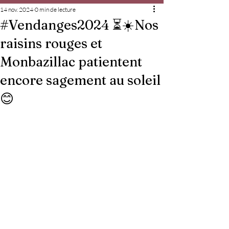
14 nov. 2024
0 min de lecture
#Vendanges2024 ⏳☀️Nos
raisins rouges et
Monbazillac patientent
encore sagement au soleil
😊