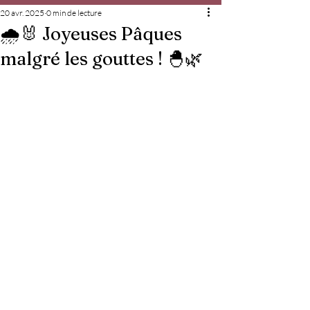
20 avr. 2025
0 min de lecture
🌧️🐰 Joyeuses Pâques
malgré les gouttes ! 🐣🌿